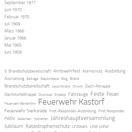
September 1971
Juni 1970
Februar 1970
Juli 1969
März 1966
Januar 1966
Mai 1965
Juni 1959
Amtswehrfest
Ausbildung
5. Brandschutzbereitschaft
Atemschutz
Ausrüstung
Brand
Beiträge
Blaulichtkanal
Blog
Brandschutzbereitschaft
Dach-Attrappe
Carportbrand
Chronik
Feste
Feuer
Fahrzeuge
Dachstuhlattrappe
Download
Einsätze
Feuerwehr Kastorf
Feuerwehr Berkenthin
Feuerwehr Sierksrade
First-Responder-Ausbildung
First Responder
Jahreshauptversammlung
FWDV
Gedenken
Hydranten
Jubiläum
Katastrophenschutz
LKW Unfall
LF20KatS