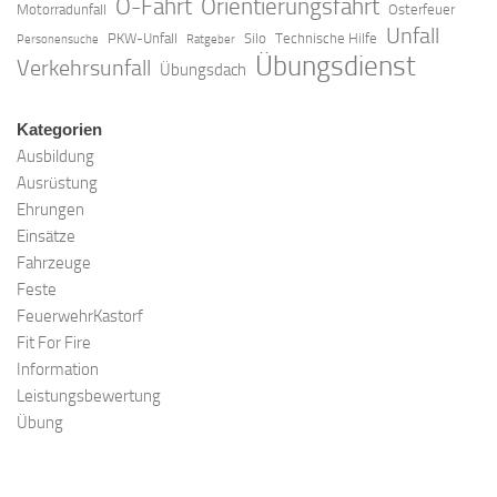
O-Fahrt
Orientierungsfahrt
Motorradunfall
Osterfeuer
Unfall
PKW-Unfall
Silo
Technische Hilfe
Personensuche
Ratgeber
Übungsdienst
Verkehrsunfall
Übungsdach
Kategorien
Ausbildung
Ausrüstung
Ehrungen
Einsätze
Fahrzeuge
Feste
FeuerwehrKastorf
Fit For Fire
Information
Leistungsbewertung
Übung