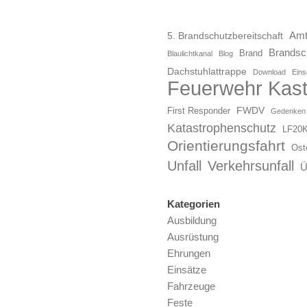
Amt
5. Brandschutzbereitschaft
Brandsch
Brand
Blaulichtkanal
Blog
Dachstuhlattrappe
Download
Eins
Feuerwehr Kast
FWDV
First Responder
Gedenken
Katastrophenschutz
LF20
Orientierungsfahrt
Ost
Unfall
Verkehrsunfall
Ü
Kategorien
Ausbildung
Ausrüstung
Ehrungen
Einsätze
Fahrzeuge
Feste