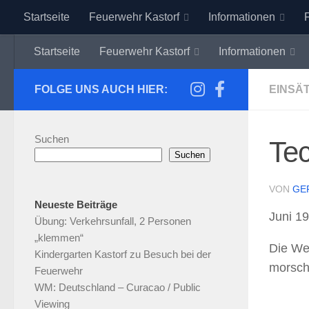
Startseite
Feuerwehr Kastorf
Informationen
Zum Inhalt springen
Startseite
Feuerwehr Kastorf
Informationen
FOLGE UNS AUCH HIER:
EINSÄ
Suchen
Tec
Suchen
VON
GE
Neueste Beiträge
Juni 1
Übung: Verkehrsunfall, 2 Personen
„klemmen“
Die We
Kindergarten Kastorf zu Besuch bei der
morsc
Feuerwehr
WM: Deutschland – Curacao / Public
Viewing