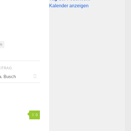
Kalender anzeigen
fe
EITRAG
a. Busch
0