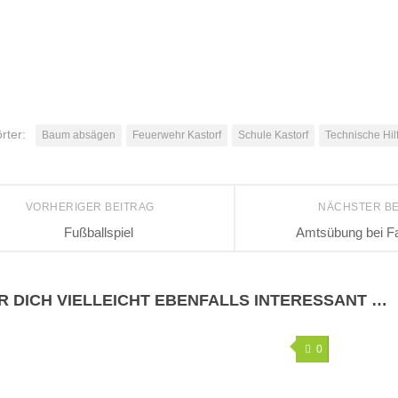
rter:
Baum absägen
Feuerwehr Kastorf
Schule Kastorf
Technische Hil
VORHERIGER BEITRAG
NÄCHSTER B
Fußballspiel
Amtsübung bei F
R DICH VIELLEICHT EBENFALLS INTERESSANT …
0