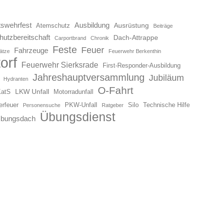
swehrfest
Ausbildung
Ausrüstung
Atemschutz
Beiträge
utzbereitschaft
Dach-Attrappe
Carportbrand
Chronik
Feste
Feuer
Fahrzeuge
ätze
Feuerwehr Berkenthin
orf
Feuerwehr Sierksrade
First-Responder-Ausbildung
Jahreshauptversammlung
Jubiläum
Hydranten
O-Fahrt
LKW Unfall
KatS
Motorradunfall
erfeuer
PKW-Unfall
Silo
Technische Hilfe
Personensuche
Ratgeber
Übungsdienst
bungsdach