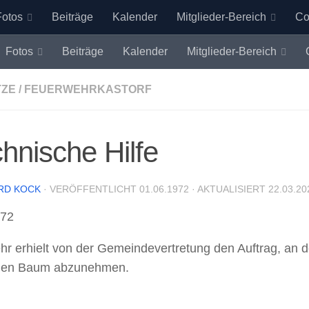
Fotos
Beiträge
Kalender
Mitglieder-Bereich
Co
Fotos
Beiträge
Kalender
Mitglieder-Bereich
TZE
/
FEUERWEHRKASTORF
hnische Hilfe
RD KOCK
· VERÖFFENTLICHT
01.06.1972
· AKTUALISIERT
22.03.20
972
hr erhielt von der Gemeindevertretung den Auftrag, an d
hen Baum abzunehmen.