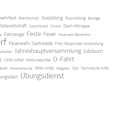
ehrfest
Ausbildung
Ausrüstung
Atemschutz
Beiträge
tzbereitschaft
Dach-Attrappe
Carportbrand
Chronik
Feste
Feuer
Fahrzeuge
ze
Feuerwehr Berkenthin
rf
Feuerwehr Sierksrade
First-Responder-Ausbildung
Jahreshauptversammlung
Jubiläum
ydranten
O-Fahrt
LKW Unfall
S
Motorradunfall
feuer
PKW-Unfall
Silo
Technische Hilfe
Personensuche
Ratgeber
Übungsdienst
ungsdach