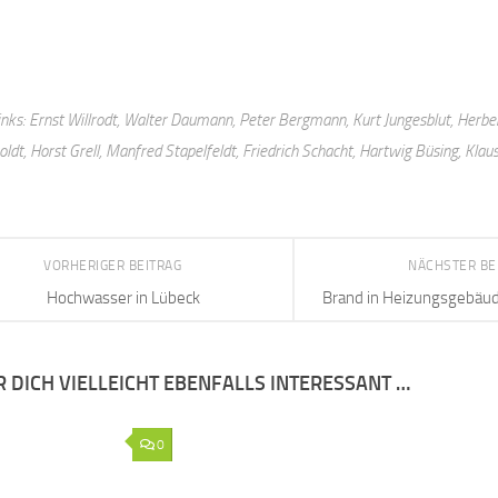
inks: Ernst Willrodt, Walter Daumann, Peter Bergmann, Kurt Jungesblut, Herbe
dt, Horst Grell, Manfred Stapelfeldt, Friedrich Schacht, Hartwig Büsing, Klau
VORHERIGER BEITRAG
NÄCHSTER BE
Hochwasser in Lübeck
Brand in Heizungsgebäud
R DICH VIELLEICHT EBENFALLS INTERESSANT …
0