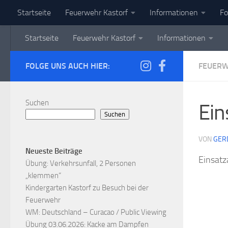
Startseite
Feuerwehr Kastorf
Informationen
Fo
Zum Inhalt springen
Startseite
Feuerwehr Kastorf
Informationen
FOLGE UNS AUCH HIER:
FEUER
Suchen
Ein
Suchen
VON
GER
Neueste Beiträge
Einsatz
Übung: Verkehrsunfall, 2 Personen
„klemmen“
Kindergarten Kastorf zu Besuch bei der
Feuerwehr
WM: Deutschland – Curacao / Public Viewing
Übung 03.06.2026: Kacke am Dampfen