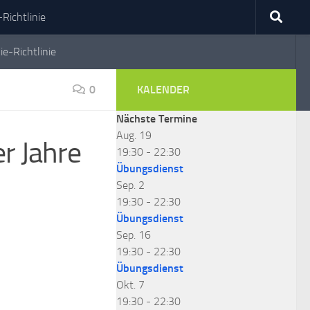
Richtlinie
ie-Richtlinie
0
KALENDER
Nächste Termine
Aug.
19
r Jahre
19:30
-
22:30
Übungsdienst
Sep.
2
19:30
-
22:30
Übungsdienst
Sep.
16
19:30
-
22:30
Übungsdienst
Okt.
7
19:30
-
22:30