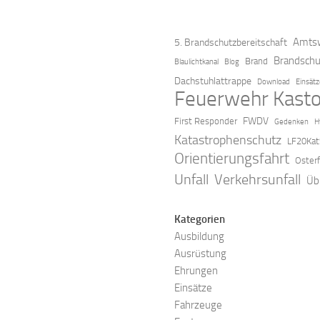
Amtsw
5. Brandschutzbereitschaft
Brandschu
Brand
Blaulichtkanal
Blog
Dachstuhlattrappe
Download
Einsät
Feuerwehr Kasto
FWDV
First Responder
Gedenken
H
Katastrophenschutz
LF20Kat
Orientierungsfahrt
Oster
Verkehrsunfall
Unfall
Üb
Kategorien
Ausbildung
Ausrüstung
Ehrungen
Einsätze
Fahrzeuge