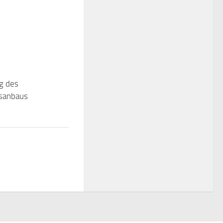
g des
sanbaus