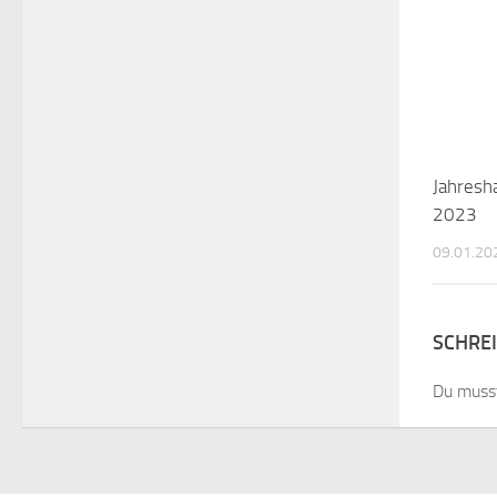
Jahres
2023
09.01.20
SCHRE
Du mus