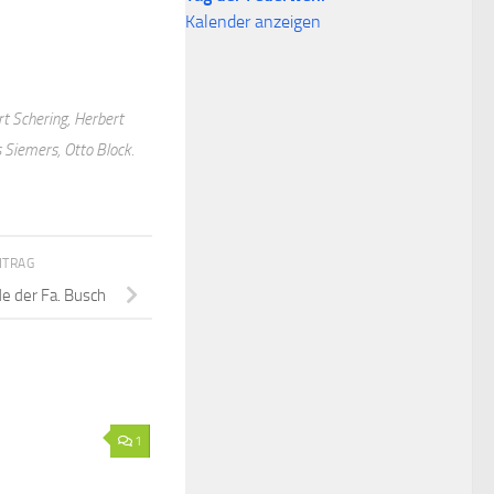
Kalender anzeigen
rt Schering, Herbert
s Siemers, Otto Block.
ITRAG
e der Fa. Busch
1