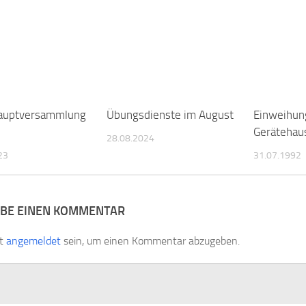
hauptversammlung
Übungsdienste im August
Einweihun
Gerätehau
28.08.2024
23
31.07.1992
IBE EINEN KOMMENTAR
st
angemeldet
sein, um einen Kommentar abzugeben.