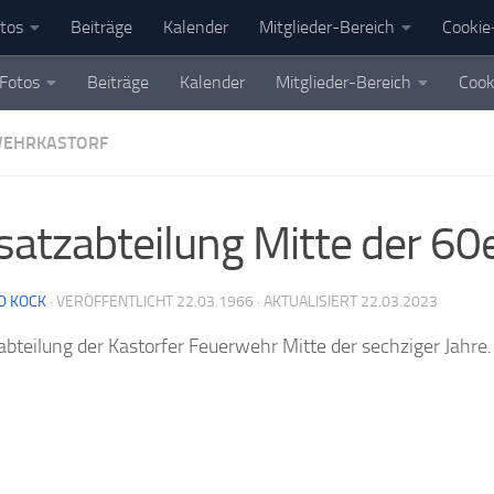
tos
Beiträge
Kalender
Mitglieder-Bereich
Cookie-
Fotos
Beiträge
Kalender
Mitglieder-Bereich
Cook
WEHRKASTORF
satzabteilung Mitte der 60e
D KOCK
· VERÖFFENTLICHT
22.03.1966
· AKTUALISIERT
22.03.2023
abteilung der Kastorfer Feuerwehr Mitte der sechziger Jahre.