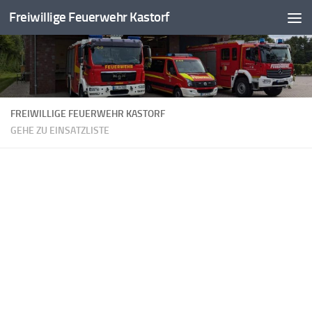
Freiwillige Feuerwehr Kastorf
Zum Inhalt springen
FREIWILLIGE FEUERWEHR KASTORF
GEHE ZU EINSATZLISTE