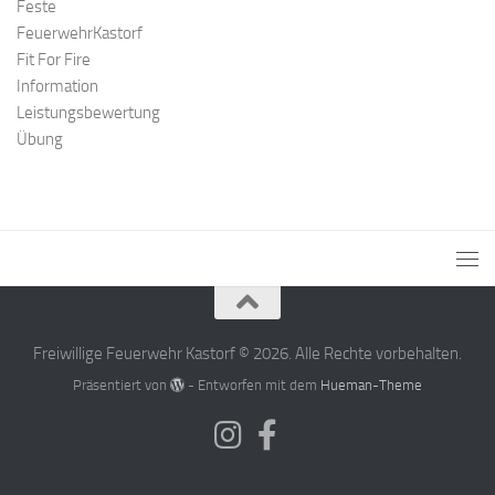
Feste
FeuerwehrKastorf
Fit For Fire
Information
Leistungsbewertung
Übung
Freiwillige Feuerwehr Kastorf © 2026. Alle Rechte vorbehalten.
Präsentiert von
- Entworfen mit dem
Hueman-Theme