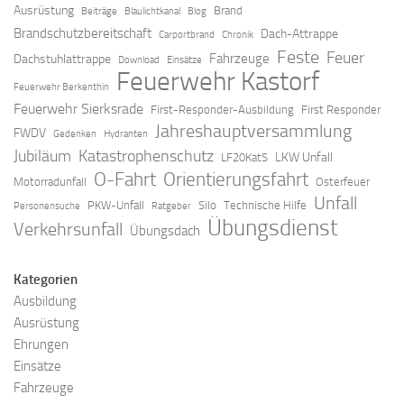
Ausrüstung
Brand
Beiträge
Blaulichtkanal
Blog
Brandschutzbereitschaft
Dach-Attrappe
Carportbrand
Chronik
Feste
Feuer
Fahrzeuge
Dachstuhlattrappe
Download
Einsätze
Feuerwehr Kastorf
Feuerwehr Berkenthin
Feuerwehr Sierksrade
First-Responder-Ausbildung
First Responder
Jahreshauptversammlung
FWDV
Gedenken
Hydranten
Jubiläum
Katastrophenschutz
LKW Unfall
LF20KatS
O-Fahrt
Orientierungsfahrt
Motorradunfall
Osterfeuer
Unfall
PKW-Unfall
Silo
Technische Hilfe
Personensuche
Ratgeber
Übungsdienst
Verkehrsunfall
Übungsdach
Kategorien
Ausbildung
Ausrüstung
Ehrungen
Einsätze
Fahrzeuge