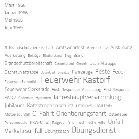
März 1966
Januar 1966
Mai 1965
Juni 1959
Amtswehrfest
Ausbildung
5. Brandschutzbereitschaft
Atemschutz
Ausrüstung
Brand
Beiträge
Blaulichtkanal
Blog
Brandschutzbereitschaft
Dach-Attrappe
Carportbrand
Chronik
Feste
Feuer
Fahrzeuge
Dachstuhlattrappe
Download
Einsätze
Feuerwehr Kastorf
Feuerwehr Berkenthin
Feuerwehr Sierksrade
First-Responder-Ausbildung
First Responder
Jahreshauptversammlung
FWDV
Gedenken
Hydranten
Jubiläum
Katastrophenschutz
LKW Unfall
LF20KatS
O-Fahrt
Orientierungsfahrt
Motorradunfall
Osterfeuer
Unfall
PKW-Unfall
Silo
Technische Hilfe
Personensuche
Ratgeber
Übungsdienst
Verkehrsunfall
Übungsdach