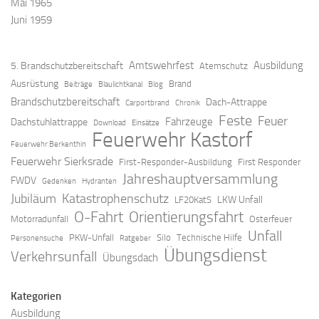
Mai 1965
Juni 1959
Amtswehrfest
Ausbildung
5. Brandschutzbereitschaft
Atemschutz
Ausrüstung
Brand
Beiträge
Blaulichtkanal
Blog
Brandschutzbereitschaft
Dach-Attrappe
Carportbrand
Chronik
Feste
Feuer
Fahrzeuge
Dachstuhlattrappe
Download
Einsätze
Feuerwehr Kastorf
Feuerwehr Berkenthin
Feuerwehr Sierksrade
First-Responder-Ausbildung
First Responder
Jahreshauptversammlung
FWDV
Gedenken
Hydranten
Jubiläum
Katastrophenschutz
LKW Unfall
LF20KatS
O-Fahrt
Orientierungsfahrt
Motorradunfall
Osterfeuer
Unfall
PKW-Unfall
Silo
Technische Hilfe
Personensuche
Ratgeber
Übungsdienst
Verkehrsunfall
Übungsdach
Kategorien
Ausbildung