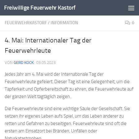
Freiwillige Feuerwehr Kastorf
Zum Inhalt springen
FEUERWEHRKASTORF
/
INFORMATION
0
4. Mai: Internationaler Tag der
Feuerwehrleute
VON
GERD KOCK
·
03.05.2023
Jedes Jahr am 4. Mai wird der Internationale Tag der
Feuerwehrleute gefeiert. Dieser Tag ist eine Gelegenheit, um die
Tapferkeit und Opferbereitschaft zu ehren, die Feuerwehrleute auf
der ganzen Welt tagtäglich zeigen.
Die Feuerwehrleute sind eine wichtige Säule der Gesellschaft. Sie
setzen ihr eigenes Leben aufs Spiel, um das Leben anderer zu
retten und Gefahren zu beseitigen. Feuerwehrleute sind oft die
ersten am Einsatzort bei Bränden, Unfällen oder
Naturkatastrophen.