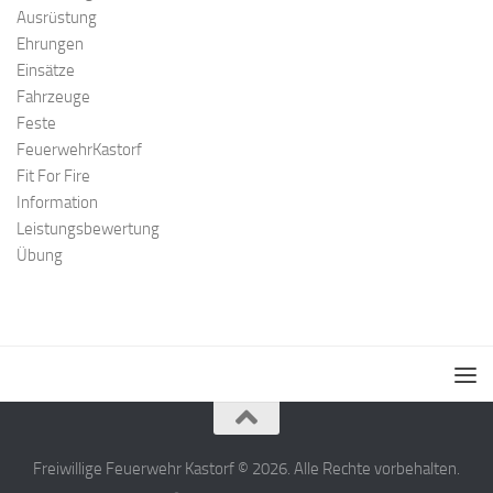
Ausrüstung
Ehrungen
Einsätze
Fahrzeuge
Feste
FeuerwehrKastorf
Fit For Fire
Information
Leistungsbewertung
Übung
Freiwillige Feuerwehr Kastorf © 2026. Alle Rechte vorbehalten.