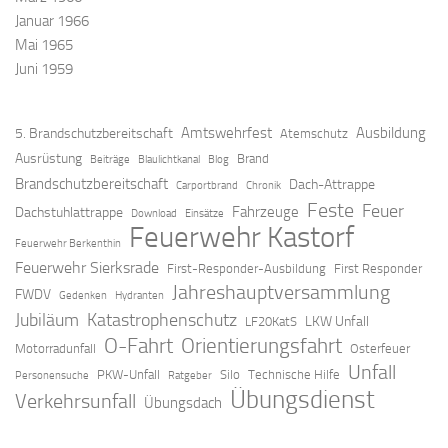
Januar 1966
Mai 1965
Juni 1959
Amtswehrfest
Ausbildung
5. Brandschutzbereitschaft
Atemschutz
Ausrüstung
Brand
Beiträge
Blaulichtkanal
Blog
Brandschutzbereitschaft
Dach-Attrappe
Carportbrand
Chronik
Feste
Feuer
Fahrzeuge
Dachstuhlattrappe
Download
Einsätze
Feuerwehr Kastorf
Feuerwehr Berkenthin
Feuerwehr Sierksrade
First-Responder-Ausbildung
First Responder
Jahreshauptversammlung
FWDV
Gedenken
Hydranten
Jubiläum
Katastrophenschutz
LKW Unfall
LF20KatS
O-Fahrt
Orientierungsfahrt
Motorradunfall
Osterfeuer
Unfall
PKW-Unfall
Silo
Technische Hilfe
Personensuche
Ratgeber
Übungsdienst
Verkehrsunfall
Übungsdach