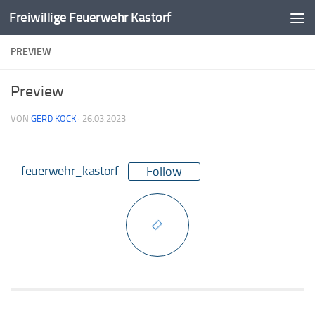
Freiwillige Feuerwehr Kastorf
Zum Inhalt springen
PREVIEW
Preview
VON
GERD KOCK
·
26.03.2023
feuerwehr_kastorf
Follow